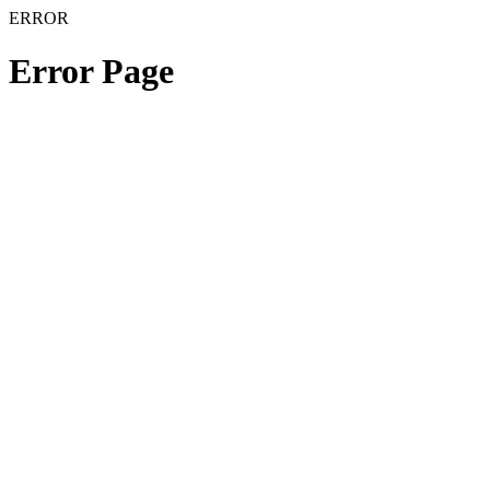
ERROR
Error Page