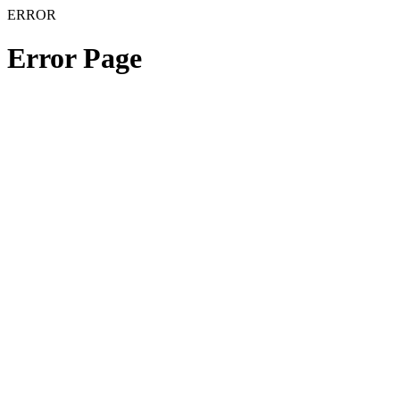
ERROR
Error Page