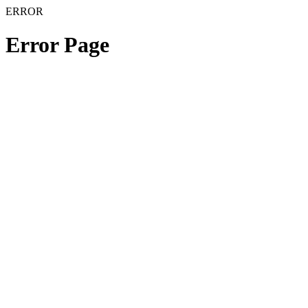
ERROR
Error Page