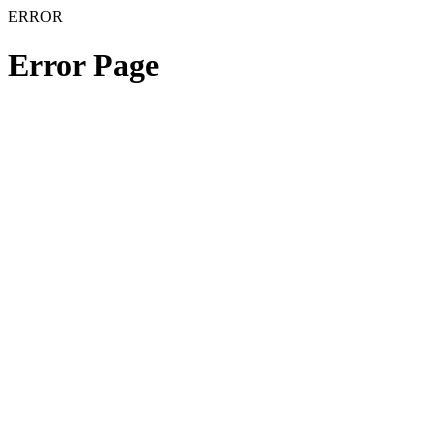
ERROR
Error Page