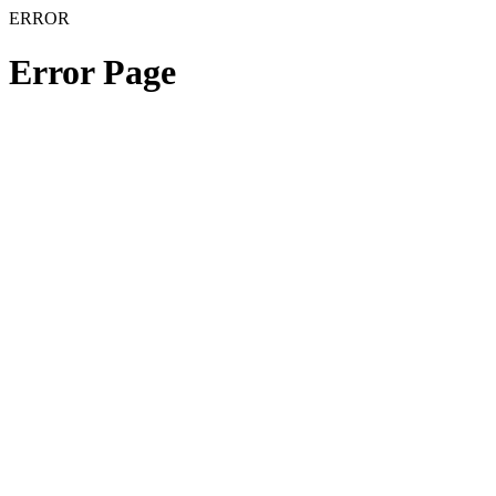
ERROR
Error Page