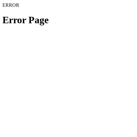
ERROR
Error Page