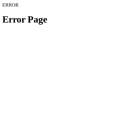
ERROR
Error Page