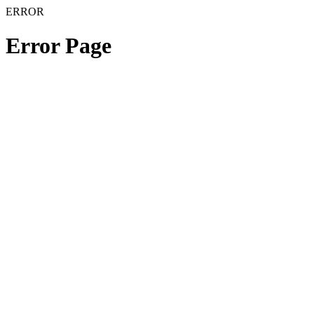
ERROR
Error Page