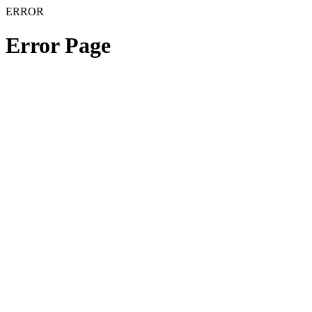
ERROR
Error Page