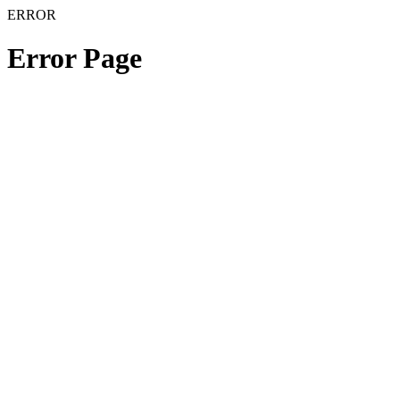
ERROR
Error Page