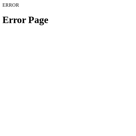
ERROR
Error Page