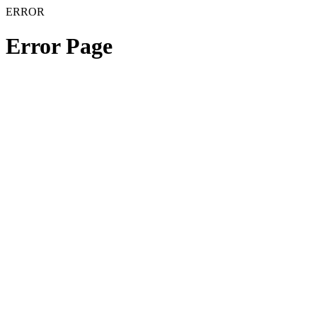
ERROR
Error Page