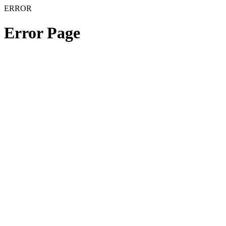
ERROR
Error Page