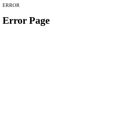
ERROR
Error Page