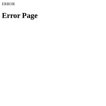
ERROR
Error Page