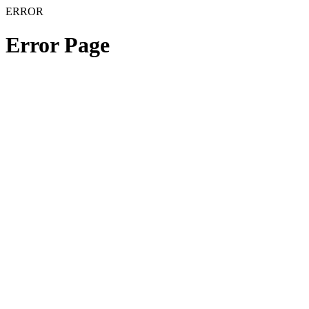
ERROR
Error Page