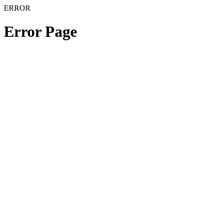
ERROR
Error Page