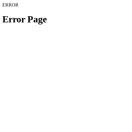
ERROR
Error Page