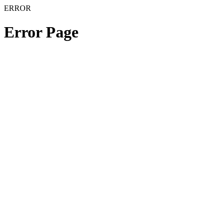
ERROR
Error Page