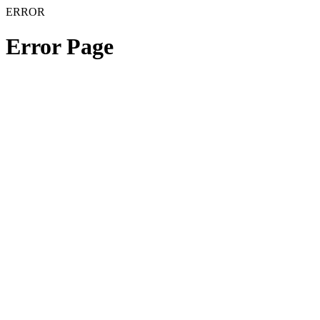
ERROR
Error Page