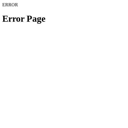
ERROR
Error Page