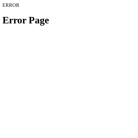
ERROR
Error Page