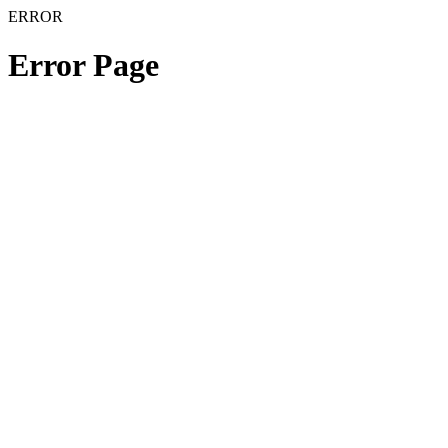
ERROR
Error Page