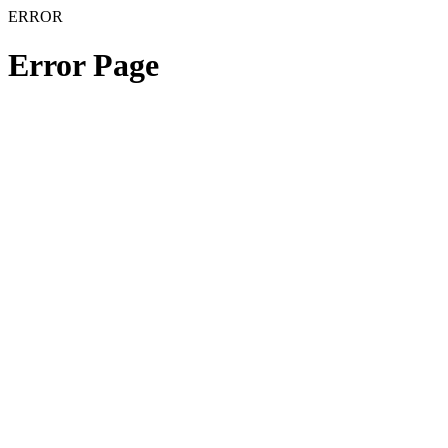
ERROR
Error Page