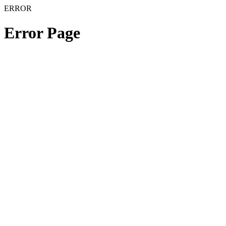
ERROR
Error Page