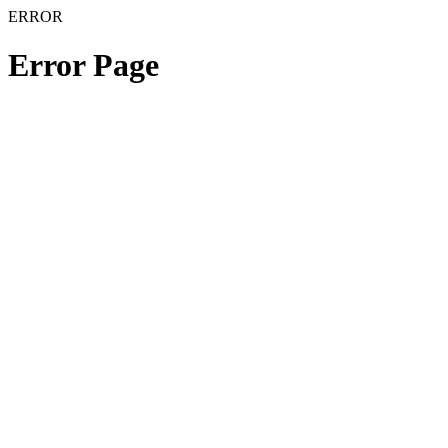
ERROR
Error Page