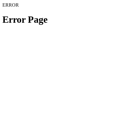
ERROR
Error Page