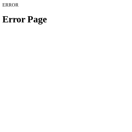
ERROR
Error Page