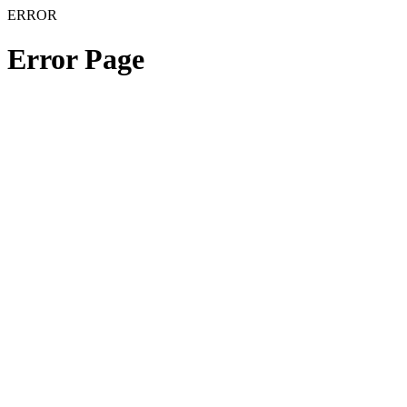
ERROR
Error Page