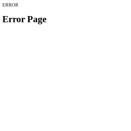
ERROR
Error Page