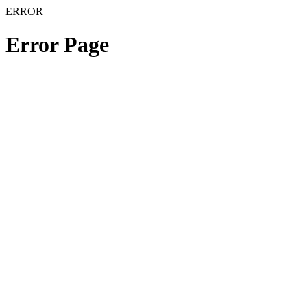
ERROR
Error Page