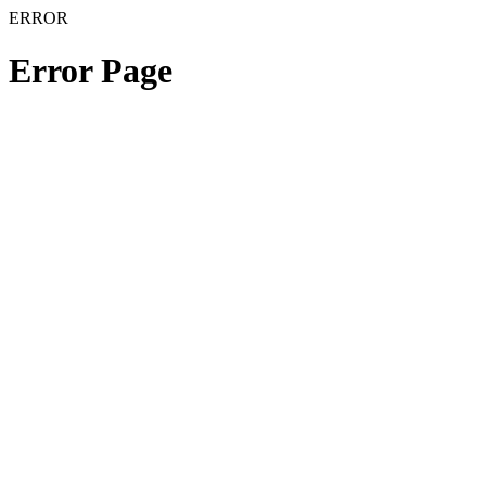
ERROR
Error Page