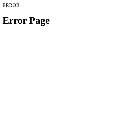
ERROR
Error Page