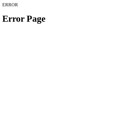
ERROR
Error Page