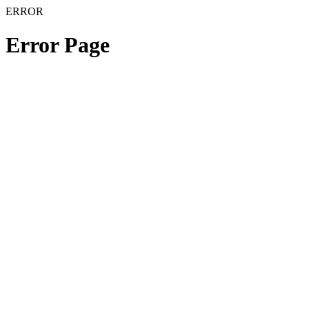
ERROR
Error Page