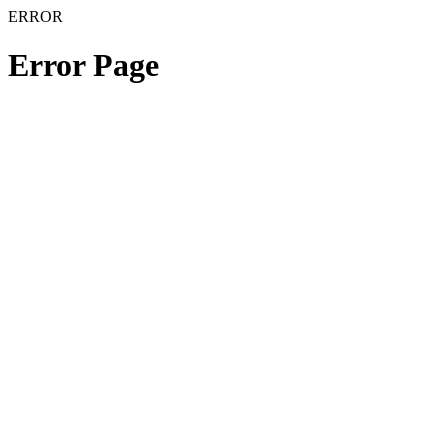
ERROR
Error Page