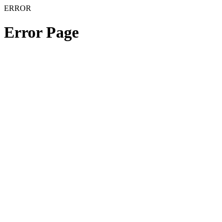
ERROR
Error Page