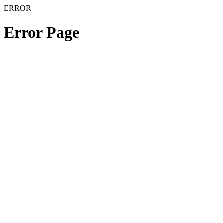
ERROR
Error Page