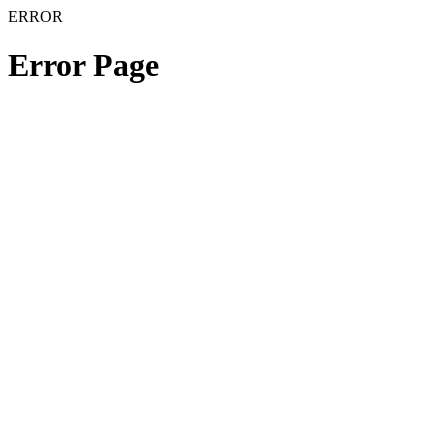
ERROR
Error Page