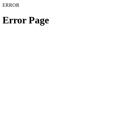
ERROR
Error Page