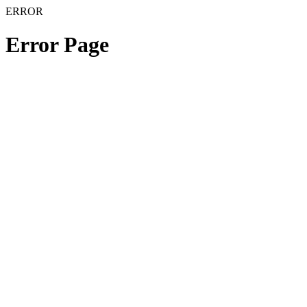
ERROR
Error Page