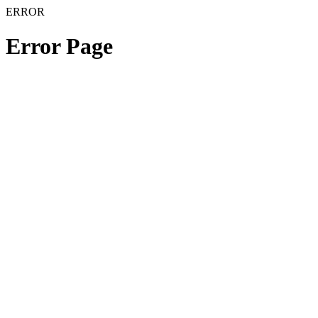
ERROR
Error Page