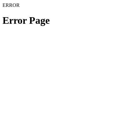
ERROR
Error Page