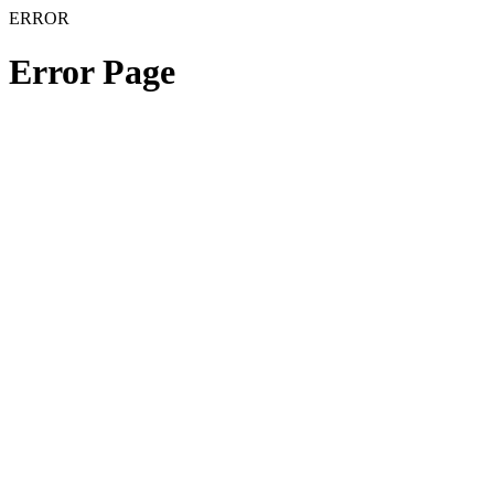
ERROR
Error Page