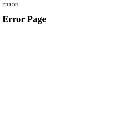
ERROR
Error Page