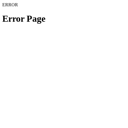
ERROR
Error Page