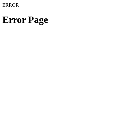
ERROR
Error Page