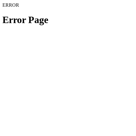
ERROR
Error Page