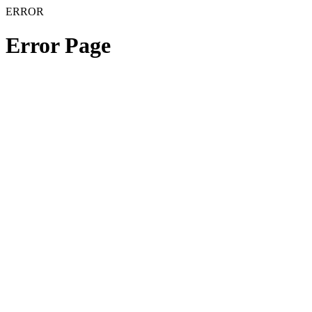
ERROR
Error Page