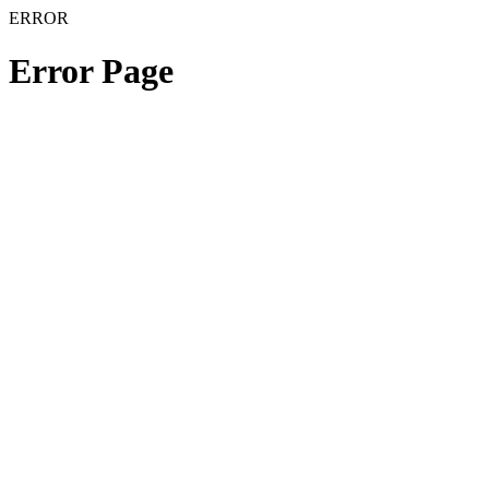
ERROR
Error Page